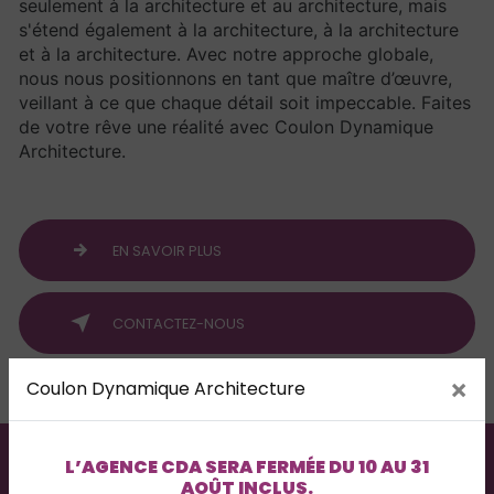
seulement à la architecture et au architecture, mais
s'étend également à la architecture, à la architecture
et à la architecture. Avec notre approche globale,
nous nous positionnons en tant que maître d’œuvre,
veillant à ce que chaque détail soit impeccable. Faites
de votre rêve une réalité avec Coulon Dynamique
Architecture.
EN SAVOIR PLUS
CONTACTEZ-NOUS
×
Coulon Dynamique Architecture
L’AGENCE
CDA
SERA FERMÉE DU
10 AU 31
AOÛT INCLUS
.