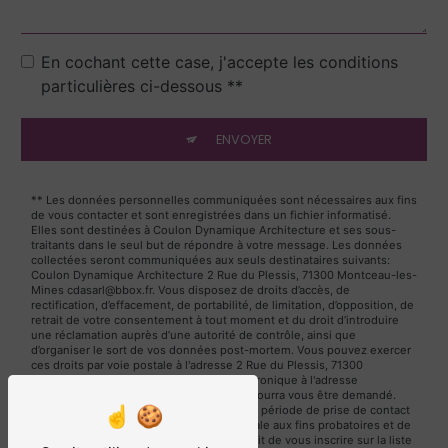
En cochant cette case, j'accepte les conditions
particulières ci-dessous **
ENVOYER
** Les données personnelles communiquées sont nécessaires aux fins
de vous contacter et sont enregistrées dans un fichier informatisé.
Elles sont destinées à Coulon Dynamique Architecture et ses sous-
traitants dans le seul but de répondre à votre message. Les données
collectées seront communiquées aux seuls destinataires suivants:
Coulon Dynamique Architecture 2 Rue du Plessis, 71300 Montceau-les-
Mines cdasarl@bbox.fr. Vous disposez de droits d’accès, de
rectification, d’effacement, de portabilité, de limitation, d’opposition, de
retrait de votre consentement à tout moment et du droit d’introduire
une réclamation auprès d’une autorité de contrôle, ainsi que
d’organiser le sort de vos données post-mortem. Vous pouvez exercer
ces droits par voie postale à l'adresse 2 Rue du Plessis, 71300
Montceau-les-Mines ou par courrier électronique à l'adresse
cdasarl@bbox.fr. Un justificatif d'identité pourra vous être demandé.
Nous conservons vos données pendant la période de prise de contact
puis pendant la durée de prescription légale aux fins probatoires et de
gestion des contentieux. Vous avez le droit de vous inscrire sur la liste