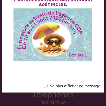
L’AGENCE
CDA
SERA FERMÉE DU
10 AU 31
AOÛT INCLUS
.
Adresse
2 Rue du Plessis, 71300 Montceau-les-Mines
Ne plus afficher ce message
Téléphones
09 81 81 28 43