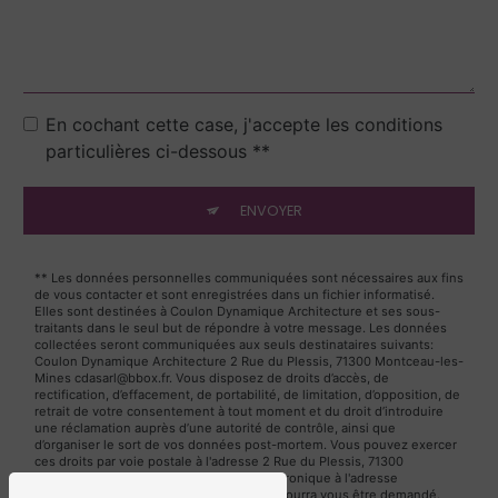
En cochant cette case, j'accepte les conditions
particulières ci-dessous **
ENVOYER
** Les données personnelles communiquées sont nécessaires aux fins
de vous contacter et sont enregistrées dans un fichier informatisé.
Elles sont destinées à Coulon Dynamique Architecture et ses sous-
traitants dans le seul but de répondre à votre message. Les données
collectées seront communiquées aux seuls destinataires suivants:
Coulon Dynamique Architecture 2 Rue du Plessis, 71300 Montceau-les-
Mines cdasarl@bbox.fr. Vous disposez de droits d’accès, de
rectification, d’effacement, de portabilité, de limitation, d’opposition, de
retrait de votre consentement à tout moment et du droit d’introduire
une réclamation auprès d’une autorité de contrôle, ainsi que
d’organiser le sort de vos données post-mortem. Vous pouvez exercer
ces droits par voie postale à l'adresse 2 Rue du Plessis, 71300
Montceau-les-Mines ou par courrier électronique à l'adresse
cdasarl@bbox.fr. Un justificatif d'identité pourra vous être demandé.