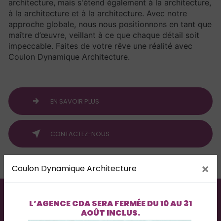
architecture, mais s'étend également à la architecture,
à la architecture et à la architecture. Avec notre
approche globale, nous nous positionnons en tant que
maître d’œuvre, veillant à ce que chaque détail soit
impeccable. Faites de votre rêve une réalité avec
Coulon Dynamique Architecture.
EN SAVOIR PLUS
CONTACTEZ-NOUS
×
Coulon Dynamique Architecture
L’AGENCE
CDA
SERA FERMÉE DU
10 AU 31
AOÛT INCLUS
.