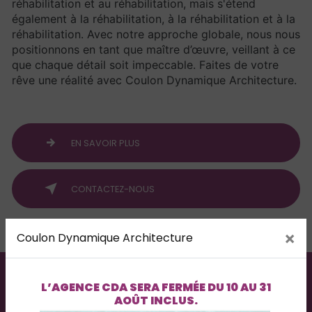
réhabilitation et au réhabilitation, mais s'étend
également à la réhabilitation, à la réhabilitation et à la
réhabilitation. Avec notre approche globale, nous nous
positionnons en tant que maître d’œuvre, veillant à ce
que chaque détail soit impeccable. Faites de votre
rêve une réalité avec Coulon Dynamique Architecture.
EN SAVOIR PLUS
CONTACTEZ-NOUS
×
Coulon Dynamique Architecture
L’AGENCE
CDA
SERA FERMÉE DU
10 AU 31
AOÛT INCLUS
.