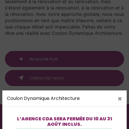
seulement à la rénovation et au rénovation, mais
s'étend également à la rénovation, à la rénovation et à
la rénovation. Avec notre approche globale, nous nous
positionnons en tant que maître d’œuvre, veillant à ce
que chaque détail soit impeccable. Faites de votre
rêve une réalité avec Coulon Dynamique Architecture.
EN SAVOIR PLUS
CONTACTEZ-NOUS
×
Coulon Dynamique Architecture
L’AGENCE
CDA
SERA FERMÉE DU
10 AU 31
AOÛT INCLUS
.