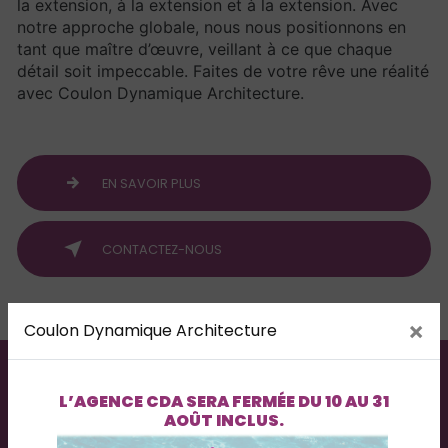
la extension, à la extension et à la extension. Avec
notre approche globale, nous nous positionnons en
tant que maître d’œuvre, veillant à ce que chaque
détail soit impeccable. Faites de votre rêve une réalité
avec Coulon Dynamique Architecture.
EN SAVOIR PLUS
CONTACTEZ-NOUS
×
Coulon Dynamique Architecture
L’AGENCE
CDA
SERA FERMÉE DU
10 AU 31
AOÛT INCLUS
.